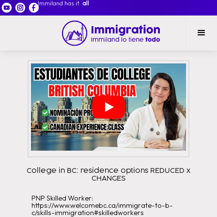
Immiland has it
all
College in BC: residence options REDUCED x
CHANGES
PNP Skilled Worker:
https://www.welcomebc.ca/immigrate-to-b-
c/skills-immigration#skilledworkers