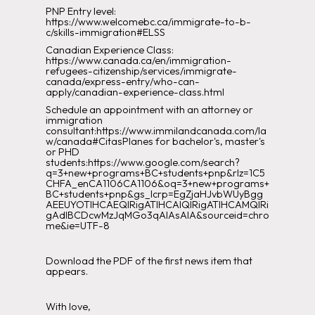
PNP Entry level:
https://www.welcomebc.ca/immigrate-to-b-
c/skills-immigration#ELSS
Canadian Experience Class:
https://www.canada.ca/en/immigration-
refugees-citizenship/services/immigrate-
canada/express-entry/who-can-
apply/canadian-experience-class.html
Schedule an appointment with an attorney or
immigration
consultant:https://www.immilandcanada.com/la
w/canada#CitasPlanes for bachelor's, master's
or PHD
students:https://www.google.com/search?
q=3+new+programs+BC+students+pnp&rlz=1C5
CHFA_enCA1106CA1106&oq=3+new+programs+
BC+students+pnp&gs_lcrp=EgZjaHJvbWUyBgg
AEEUYOTIHCAEQIRigATIHCAIQIRigATIHCAMQIRi
gAdIBCDcwMzJqMGo3qAIAsAIA&sourceid=chro
me&ie=UTF-8
Download the PDF of the first news item that
appears.
With love,