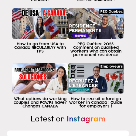
How to go from USA to
PEQ Québec 2025:
Canada REGULARLY? With
Comment on qualified
TPS
workers who can obtain
permanent residence
What options do working
How to recruit a foreign
couples and PGWPs have?
worker in Canada : Guide
Changes CANADA
for employers !
Latest on
Instagram