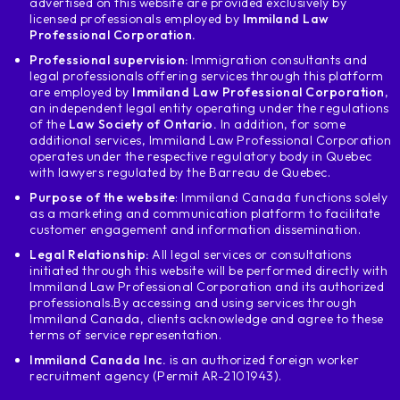
advertised on this website are provided exclusively by
licensed professionals employed by
Immiland Law
Professional Corporation.
Professional supervision:
Immigration consultants and
legal professionals offering services through this platform
are employed by
Immiland Law Professional Corporation
,
an independent legal entity operating under the regulations
of the
Law Society of Ontario.
In addition, for some
additional services, Immiland Law Professional Corporation
operates under the respective regulatory body in Quebec
with lawyers regulated by the Barreau de Quebec.
Purpose of the website
: Immiland Canada functions solely
as a marketing and communication platform to facilitate
customer engagement and information dissemination.
Legal Relationship:
All legal services or consultations
initiated through this website will be performed directly with
Immiland Law Professional Corporation and its authorized
professionals.
By accessing and using services through
Immiland Canada, clients acknowledge and agree to these
terms of service representation.
Immiland Canada Inc.
is an authorized foreign worker
recruitment agency (Permit AR-2101943).