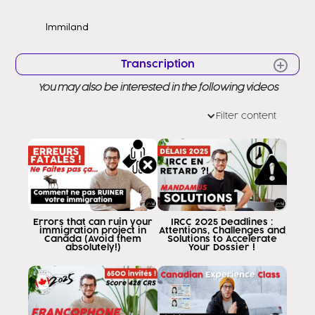
Immiland
Transcription
You may also be interested in the following videos
estudiantes en la provincia de British Columbia en noviembre hubo cambios muy importantes para ustedes que afectaron o beneficiaron a otros A quién benefició Este cambio a estudiantes de universidad bachelor maestrías o doctorados pero este programa afectó o el cambio afectó a muchas personas estudiando en college y les prometí un video acerca de que ustedes pueden evaluar o considerar para poder transicionar a la residencia permanente así que qué vamos a estudiar hoy hoy vamos a estudiar si usted está en British Columbia estudiando ahorita o o está por llegar y su plan educativo es estudiar un post secundary degree o postgraduate diploma en un College este video le importa demasiado si usted está estudiando maestría doctorado o bachelor siga adelante ignore este video Hola a todos Mi nombre es Eddy Ramirez y soy abogada en inmigración canadiense regulada por la l society of Ontario hoy vamos a hablar acerca de los cambios importantes de estudiantes internacionales en la provincia de British Columbia enfocándome en College Comencemos me voy a enfocar básicamente en tres grandes programas dos provinciales y uno Federal los dos provinciales son nominación provincial uno llamado skill worker y otro es llamado entry Level and semis skill esto es nominación provincial y el tercero va a ser canadian experience Class enfocándome en el plan Federal son las tres opciones que ustedes pueden evaluar En caso de que esté estudiando en British Colombia importante un punto yo vo dejaré los links abajo de todos estos videos para que ustedes hagan su búsqueda se informen lean y decidan dan Cuál es el plan más adecuado para ustedes si no entienden lo que estoy diciendo o requieren asesoría en detalle pueden entrar una consulta con un consultor migratorio o un abogado en inmigración en el link que les pongo abajo vamos a comenzar con el primer programa que es el más típico skill worker hago paréntesis si usted está en British Columbia ahorita con pareja digamos yo Viajé a Canadá a estudiar un college y me vine a Canadá con mi pareja Nicolás Nicolás tiene un permiso de trabajo abierto saben que hay cambios ojo a futuro esto no va a servir pero en caso que usted esté en British Colombia ahita estudiando y su pareja tenga un permiso de trabajo abierto su pareja ya puede ir haciendo esto Y adelantar la residencia permanente ahora qué planes pueden ustedes evaluar el primero se llama skill worker y este plan es el más típico por qué pero cuando uno termina las clases en British Colombia aplica a un post graduation work permit normal En todo en todo Canadá es lo mismo pero aplicar el post graduation work permit uno Busca un trabajo calificado Así que el skill worker es para personas que consigan trabajo calificado y el semi skill o el entry Level es para personas que no consigan trabajo calificado vamos por partes primero si usted consigue un trabajo calificado usted puede buscar una oferta de empleo en un noc o tier 01 2 3 es decir trabajo que para poder hacer usted necesita haber estudiado antes aquí los requisitos típicos o requeridos de este programa son primero que todo aceptar una oferta de empleo indeterminada es decir no tenga fecha de terminación esto es muy importante si la oferta de empleo es para cubrir mat idad a alguien es por 6 meses por un año Por 8 meses o por 2 años y tiene fecha de terminación la oferta no es válida por eso es muy importante que la oferta no tenga fecha de terminación punto importante edy Yo conseguí un trabajo calificado pero tiene fecha de terminación en un año lo dejo no paréntesis espérenme un momentico que es el plan 3es que voy a explicarles a ustedes hoy la oferta de empleo tiene que ser en un tier calificado 0 1 dos o tres voy a dejarles a ustedes el link abajo de Cómo buscar el tier o el noc que le pertenece por favor si su noc o su tir es un cuatro o cinco sepa que no en trabajado este plan sino para el plan número dos que explico en unos minutos además de esto estar calificado para poder trabajar en el puesto de trabajo Es decir que usted tenga los estudios la experiencia previa requerida según indica su noc vaya a la parte que dice employment requirements en su noc para que usted pueda entender exactamente Qué funciones o preparación necesita para poder hacer ese trabajo have a minimum of two years full time or full time equivalent work experience en un no calificado Aquí el problema gigante del secap antes bajo el programa enfocado únicamente en estudiantes British Columbia entendía que los estudiantes graduados de College o incluso de bachelor no tenían experiencia previa en Canadá llegan dos tipos de personas a estudiar personas super jóvenes que terminan su colegio en en Venezuela Colombia chile en cualquier país latam se gradúan del del colegio el high school y viajan a Canadá un College o viajan a Canadá personas ya adultos que tienen experiencia previa calificada porque tienen estudios previos Obviamente si uno piensa en esas primeras categorías de personas que no tienen estudios previos en experiencia previa cómo uno va a pedirles a ellos 2 años de experiencia calificada Cómo no van a tenerla okay Pero si yo le pido experiencia calificada a alguien que tenga estudios previos y que tenga no sé 35 o 40 años Quizás es más posible que esa persona adulta ha en un estudio de College ya tenga 2 años de experiencia pero si ustedes no tienen 2 años de experiencia este plan se complica y aquí voy a hacer una pausa para que me entiendan con ejemplos digamos la Edi del pasado yo Terminé mis estudios en Venezuela Viajé a Canadá justo después graduada de abogada viaja a Canadá e hice una maestría imaginémonos que yo viaje a Canadá un estudio de college y yo no tenía experiencia previa si yo no tengo experiencia previa quiere decir que para este programa nuevo yo tengo que graduarme en British Columbia conseguir 2 años de experiencia calificada y después de que consiga 2 años de experiencia calificada en British Columbia Es que yo puedo conseguir la oferta de empleo permanente que puede ser el mismo empleo que yo tenga y activar el plan de residencia permanente aquí el aplique de todo este cambio porque antes no pedían 2 años de experiencia para estudiantes internacionales pero ustedes sacarlos de ese plan de residencia estudiantes internacionales ya pierden ese beneficio y la provincia les dice tengan experiencia de 2 años y ese es lo que yo veo complicado ahora si yo ya Viajé a Canadá y tengo 2 años de experiencia como abogada en Venezuela pero en British Columbia estudié un College en business en logística no importa Yo busco una oferta de empleo en business o logística y digo tengo una oferta de empleo a tiempo completo indeterminada y aquí tiene la evidencia que yo en mi país de origen tengo 2 años de experiencia pendientes los 2 años de experiencia pueden ser en sus países de origen no puedes no tiene que ser en Canadá puede ser en su país de origen y los dos años pueden ser en un rubro diferente al que usted consiguió los estudios en Canadá no tiene que ser el mismo rubro importante ahora evidentemente si usted tiene experiencia previa de 2 años y tiene como demostrarla con Constancia de trabajo cartas o empleador no tiene por qué asustarse ya que este programa sigue siendo atractivo para usted pero si usted es un estudiante recién graduado sin experiencia previa porque no ha podido conseguirla porque está muy joven recuerde que para poder calificar bajo esta opción usted necesita dos años de experiencia calificada previos voy a hacer un paréntesis Porque si usted se mete en este plan sepa que cuando consiga un año de experiencia en British Columbia ya usted puede activar el plan de Express entry can experience Class que es el plan tres que voy a explicarles a ustedes hoy Entonces mi ejemplo anterior yo en Venezuela me grado de abogada no estudié viaj a British Columbia a estudiar un programa en business Okay y me graduo en business y digo Ajá Y ahora qué hago Busco una oferta de empleo un empleador me contrata para trabajar De asistente administrativo que es un tier calificado tier TR comienza a trabajar asistente administrativo y e ya yo sé que aunque la oferta sea permanente no puedo hacer nada con esa oferta todavía porque no tengo los dos años de experiencia comienzo a trabajar tranquila en ese puesto de trabajo cuando consiga un año de experiencia calificada yo ya puedo crear el perfil de Express entry bajo la categoría canadian experience Class Yo sigo trabajando allí veo si los puntos por ese lado me sirven sigo trabajando y cuando acumule 2 años en British Columbia ya puedo crear mi mi perfil de nominación provincial de British Colombia es decir le estoy apuntando a dos categorías de residencia permanente nomina provincial British Columbia y Express entry planing experience Class ya vamos a hablar de puntos Okay pero es para que ustedes comiencen a ver que ustedes pueden apuntarle a varias opciones al mismo tiempo ahora además de esto el mismo sitio web indica mid minimum Language requir miren todo lo que yo estoy diciendo aquí funciona con puntos es una gran calculadora si vamos a la guía de pnp yo voy a colocar todos estos links abajo la puerte Language proficiency dice si usted tiene una oferta empleo en un tier eh dos o tres Recuerden que el 4 o c no sirve en este plan Vámonos por el dos o tres su nivel de inglés mínimo es cuatro y si su puesto de trabajo es un cero o uno no le piden nivel de inglés usted va a decir ah no como me pide el mínimo Pues yo no tengo inglés no los no tomo mi examen O me saco un cuatro y listo error mortal pero mortal mortal mortal Por qué Porque el puntaje mínimo que aquí piden va a darle a usted el mínimo de puntos de esa gran calculadora de puntos que es British Columbia ustedes todos si consen oferta de empleo calificada o no calificada escúchenme muy bien tienen que apuntarle a un clb nu nueve puntos Por qué Porque un clb 9 para Express entry para nominación provincial va a darle a ustedes puntos bastante altos y van a darle ust una competenc
Filter content
Errors that can ruin your
IRCC 2025 Deadlines :
immigration project in
Attentions, Challenges and
Canada (Avoid them
Solutions to Accelerate
absolutely!)
Your Dossier !