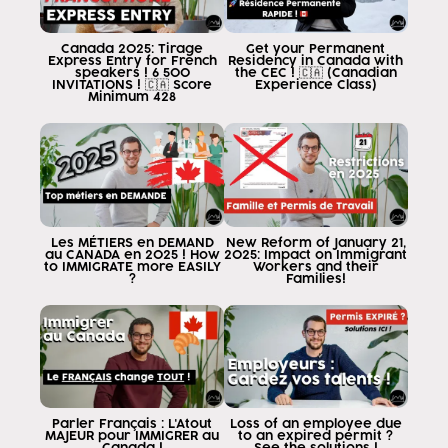
Canada 2025: Tirage
Get your Permanent
Express Entry for French
Residency in Canada with
speakers ! 6 500
the CEC ! 🇨🇦 (Canadian
INVITATIONS ! 🇨🇦 Score
Experience Class)
Minimum 428
Les MÉTIERS en DEMAND
New Reform of January 21,
au CANADA en 2025 ! How
2025: Impact on Immigrant
to IMMIGRATE more EASILY
Workers and their
?
Families!
Parler Français : L'Atout
Loss of an employee due
MAJEUR pour IMMIGRER au
to an expired permit ?
Canada !
See the solutions !